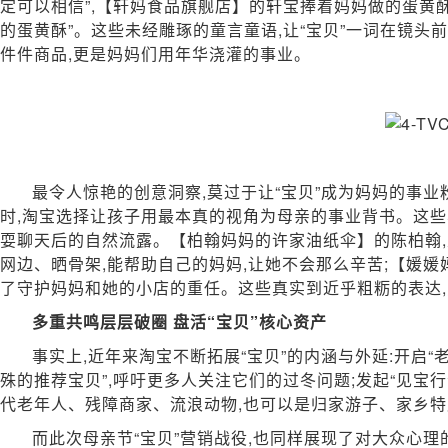
定可以相信”,【轩妈食品旗舰店】的轩宝捧着妈妈做的蛋黄酥
的蛋黄酥”。这些未经雕琢的童言童语,让“宝贝”一词在镜头
件件商品,更是妈妈们用年华浇灌的事业。
最令人惊艳的创意洞察,莫过于让“宝贝”成为妈妈的事
时,淘宝选择让孩子用最本真的视角为母亲的事业背书。这些
耍聊天后的自然流露。【柏翰妈妈的许家油纸伞】的陈柏翰,
网边、晒骨架,能帮助自己的妈妈,让她不会那么辛苦;【媛
了守护妈妈和她的小店的重任。这些真实到近乎粗粝的表达
多
重共鸣层层破圈
盘活“宝贝”核心资产
事实上,近年来淘宝不断拓展“宝贝”的内涵与外延:开启“
殊的推荐宝贝”,呼吁更多人关注它们的过冬问题;发起“见宝行
代老年人、残障商家、流浪动物,也可以是归家游子、家乡特
而此次母亲节“宝贝”营销战役,也同样展现了对大众心