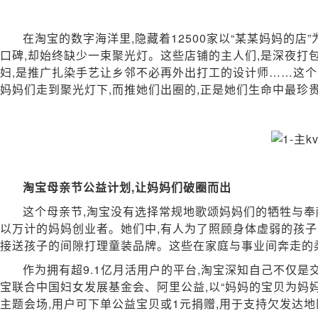
what's new :
突破传统抗衰边界，胎盘多肽开启内源性抗衰新纪元
what's new :
Jessica Chastain身着古驰亮相第38届美国电影艺术奖颁
在淘宝的数字海洋里,隐藏着12500家以“某某妈妈的
口碑,却始终缺少一束聚光灯。这些店铺的主人们,是深夜打
妇,是推广扎染手艺让乡邻不必再外出打工的设计师……这个
妈妈们走到聚光灯下,而推她们出圈的,正是她们生命中最珍贵
淘宝母亲节公益计划,让妈妈们破圈而出
这个母亲节,淘宝没有选择常规地歌颂妈妈们的牺牲与奉
以万计的妈妈创业者。她们中,有人为了照顾身体虚弱的孩子
接送孩子的间隙打理童装品牌。这些在家庭与事业间奔走的
作为拥有超9.1亿月活用户的平台,淘宝深知自己不仅是
宝联合中国妇女发展基金会、阿里公益,以“妈妈的宝贝为妈妈
主题会场,用户可下单公益宝贝或1元捐赠,用于支持欠发达