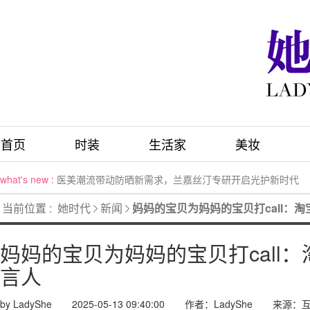
首页
时装
生活家
美妆
what's new :
医美潮流带动防晒新需求，兰嘉丝汀专研开启光护新时代
what's new :
维绎丝™亮相32届生活用纸展，开启非织造布产业无限可能
当前位置 :
她时代
新闻
妈妈的宝贝为妈妈的宝贝打call：
what's new :
探索瑞士院线级焕白 Swissline施维兰倾献三源光愈矩阵
what's new :
从“宝妈”到“银发奶奶”：海底捞的“她力量”如何重塑女性职
妈妈的宝贝为妈妈的宝贝打call
what's new :
克洛特防脱山姆上市两周年：科学守护健康，品质赢得信赖
what's new :
YSL圣罗兰美妆公益「亲密有界 爱无界」全球发布全新微电
言人
what's new :
创新吉祥符号致敬首个非遗春节 祝福每个“卓”尔不凡、引以
what's new :
节日礼遇 快乐加倍 Clinique倩碧x Hello Kitty限定合作
by LadyShe
2025-05-13 09:40:00
作者：LadyShe
来源：