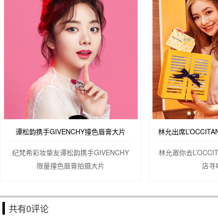
谭松韵携手GIVENCHY撞色唇膏大片
纪梵希彩妆挚友谭松韵携手GIVENCHY
林允邀你去L’OCC
限量撞色唇膏拍摄大片
店寻
共有
0
评论