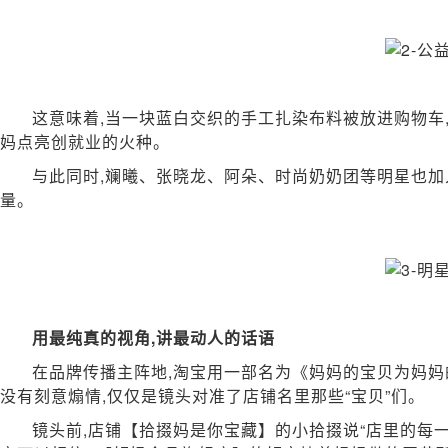
这意味着,当一块蓝白交织的手工扎染布料被放进购物车
妈点亮创就业的火种。
与此同时,斓曦、张晓龙、阿朵、时尚奶奶团等明星也加入
量。
用最纯真的视角,讲最动人的话语
在品牌传播主阵地,淘宝用一部名为《妈妈的宝贝为妈妈的
没有刻意煽情,仅仅是镜头对准了店铺名里那些“宝贝”们。
镜头前,店铺【拾掇妈是你宝藏】的小拾掇说“店里的每一