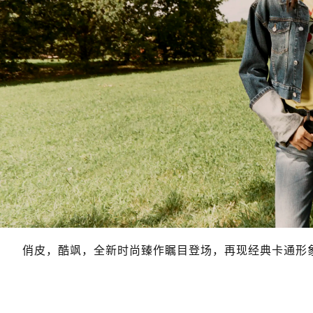
俏皮，酷飒，全新时尚臻作瞩目登场，再现经典卡通形