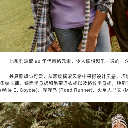
此系列汲取 90 年代风格元素，令人联想起乐一通的
兼具酷飒与可爱，从颓废摇滚风格中采撷设计灵感，巧妙诠
条纹长裤、缎面半身裙和吊带连衣裙以及格纹半身裙，焕新演绎兔八哥 (
(Wile E. Coyote)、哔哔鸟 (Road Runner)、火星人马文