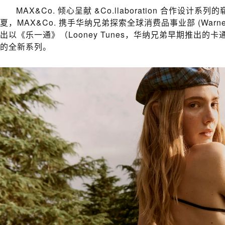
what's new :
【GUCCI腕表珠宝】一期一会，今年的圣诞节气氛来自于
MAX&Co. 倾心呈献 &Co.llaboration 合作设计系列的崭
what's new :
爱马仕ARCEAU Belles du Mexique 腕表
夏，MAX&Co. 携手华纳兄弟探索全球消费品事业部 (Warner Bros.
出以《乐一通》（Looney Tunes，华纳兄弟早期推出
的全新系列。