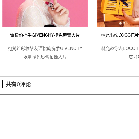
谭松韵携手GIVENCHY撞色唇膏大片
纪梵希彩妆挚友谭松韵携手GIVENCHY
林允邀你去L’OCC
限量撞色唇膏拍摄大片
店寻
共有
0
评论