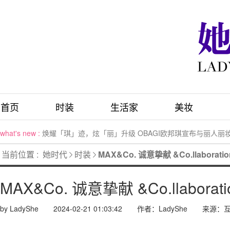
首页
时装
生活家
美妆
what's new :
焕耀「琪」迹，炫「丽」升级 OBAGI欧邦琪宣布与丽人丽
what's new :
《Gucci Prospettive》第二卷：ANCORA MILANO
当前位置 :
她时代
时装
MAX&Co. 诚意挚献 &Co.llaborat
what's new :
促胶原 真抗老 Elizabeth Arden伊丽莎白雅顿粉胶面霜重
what's new :
「梦由她创」女性创想家赋能计划首场活动——职场女性主
MAX&Co. 诚意挚献 &Co.llaborat
what's new :
Rituals怡式推出龙年全球限量 龙寓系列
what's new :
OBAGI欧邦琪重磅举行专业渠道西北上市会 拓展中国市场
by LadyShe
2024-02-21 01:03:42
作者：LadyShe
来源：
what's new :
塑造先锋体验 尽释美学主张 ANNAKIKI上海首家独立旗舰
what's new :
再续不解之“缘” 宝齐莱 (CARL. F. BUCHERER) 马利