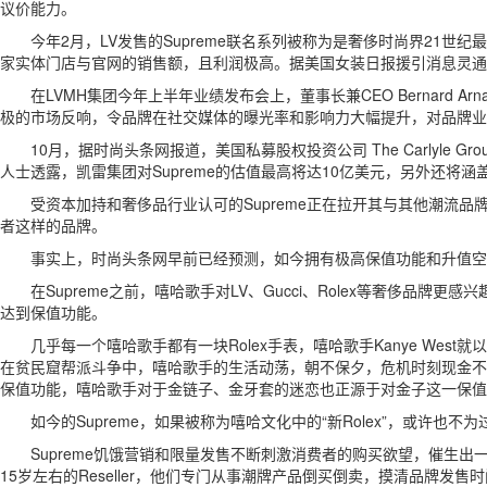
议价能力。
今年2月，LV发售的Supreme联名系列被称为是奢侈时尚界21
家实体门店与官网的销售额，且利润极高。据美国女装日报援引消息灵通
在LVMH集团今年上半年业绩发布会上，董事长兼CEO Bernard Arn
极的市场反响，令品牌在社交媒体的曝光率和影响力大幅提升，对品牌
10月，据时尚头条网报道，美国私募股权投资公司 The Carlyle G
人士透露，凯雷集团对Supreme的估值最高将达10亿美元，另外还将涵
受资本加持和奢侈品行业认可的Supreme正在拉开其与其他潮流品牌的差
者这样的品牌。
事实上，时尚头条网早前已经预测，如今拥有极高保值功能和升值空间的
在Supreme之前，嘻哈歌手对LV、Gucci、Rolex等奢侈品牌
达到保值功能。
几乎每一个嘻哈歌手都有一块Rolex手表，嘻哈歌手Kanye West
在贫民窟帮派斗争中，嘻哈歌手的生活动荡，朝不保夕，危机时刻现金不便携
保值功能，嘻哈歌手对于金链子、金牙套的迷恋也正源于对金子这一保值
如今的Supreme，如果被称为嘻哈文化中的“新Rolex”，或许也不为
Supreme饥饿营销和限量发售不断刺激消费者的购买欲望，催生出
15岁左右的Reseller，他们专门从事潮牌产品倒买倒卖，摸清品牌发售