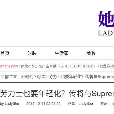
首页
时装
生活家
美妆
what's new :
再续不解之“缘” 宝齐莱 (CARL. F. BUCHERER) 马利
what's new :
【GUCCI腕表珠宝】一期一会，今年的圣诞节气氛来自于
当前位置 :
她时代
时装
劳力士也要年轻化？传将与Supre
what's new :
爱马仕ARCEAU Belles du Mexique 腕表
what's new :
安心上色 爱意尽染
劳力士也要年轻化？传将与Supr
what's new :
WILLIAM FOX：正在进行时 全力以赴的男装态度
what's new :
波司登“勇攀高峰、温暖随行”冠军分享会圆满落幕 与谷爱
by LadyShe
2017-12-14 02:59:50
作者：LadyShe
来源：
what's new :
LI-NING1990品牌旗舰店盛大揭幕 开启优雅摩登新篇章
what's new :
D to the d 时光编织的羊绒艺术空间