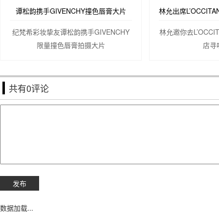
谭松韵携手GIVENCHY撞色唇膏大片
纪梵希彩妆挚友谭松韵携手GIVENCHY
林允邀你去L’OCC
限量撞色唇膏拍摄大片
店寻
共有
0
评论
数据加载...