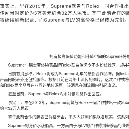
what's new :
全球鹅绒服市场开启新篇章：高梵获全球皇室、明星青睐！
事实上，早在2013年，Supreme就曾与Rolex一同合作推
what's new :
“秘世花园” 北京丽思卡尔顿酒店冬季婚礼秀圆满落幕
传闻当时定价为5万美元约合32万人民币。鉴于此前合作
将继续刷新纪录，而Supreme与LV的高价格已经成为先例
拥有极高保值功能和升值空间的Supreme将
Supreme与瑞士奢侈腕表品牌Rolex联名传闻令不少粉丝惊喜，却
日前有消息称，Rolex将成为Supreme明年的最新合作品牌。据Instag
产品除腕表外还包括服饰。根据目前在网络上流传的图片，这次合作或将Supre
和Rolex两个品牌在业界的地位深厚，该消息在潮流圈内引起热议。
截至目前，Supreme与Rolex均未对该消息作出回应。
事实上，早在2013年，Supreme就曾与Rolex一同合作推出一款S
约合32万人民币。
鉴于此前合作的腕表已价格高企，不少人预测如果联名属实，该系列产
Supreme的身价水涨船高，一方面由于与LV的合作得到奢侈品