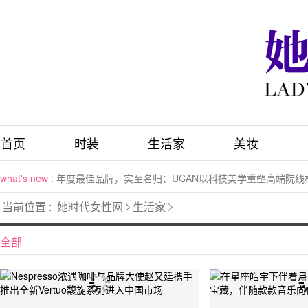
首页
时装
生活家
美妆
what's new :
年度最佳品牌，实至名归：UCAN以科技美学重塑高端院线
what's new :
2026亚洲艺术电影节指定抗衰品牌UCAN：为院线机构提
当前位置 :
她时代女性网
生活家
what's new :
2026亚洲艺术电影节指定抗衰品牌UCAN：为院线机构提
what's new :
2026抗氧护肤品综合评测：以科技养妆，定制化抗衰
全部
what's new :
2026高端护肤品测评指南: 核心配方功效适配对比分析
what's new :
李现演绎清风影集：CLIMACOOL AC「清风鞋风轻」、CL
what's new :
塔菲提亮相上海整形科技周：新品双波超声钛注能仪开启抗
what's new :
阿迪达斯全球创新发布会：「CLIMACOOL 未来美术馆」