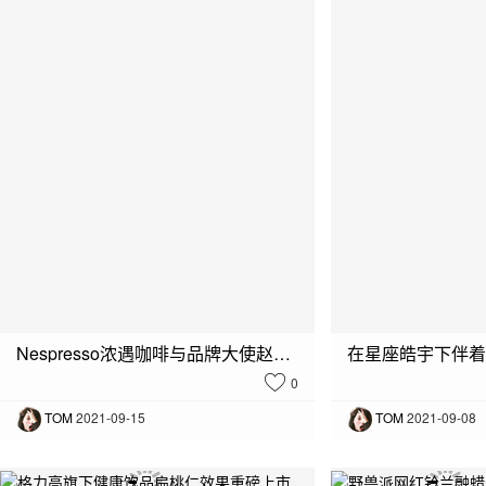
what's new :
La Prairie 莱珀妮光之科艺·沉浸展
what's new :
PURITY RING 上海首店 -「无尽之始」落址徐汇，限时
Nespresso浓遇咖啡与品牌大使赵又廷携手推出全新Vertuo馥旋系列进入中国市场
0
TOM
2021-09-15
TOM
2021-09-08