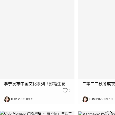
what's new :
阿迪达斯全球创新发布会：「CLIMACOOL 未来美术馆」
what's new :
La Prairie 莱珀妮光之科艺·沉浸展
李宁发布中国文化系列「妙笔生花」主题产品 谱写壮族文化的灵动与壮美
二零二二秋冬成衣
0
TOM
2022-09-19
TOM
2022-09-19