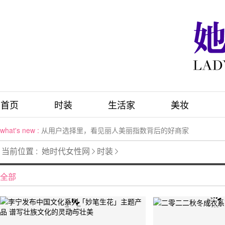
首页
时装
生活家
美妆
what's new :
从用户选择里，看见丽人美丽指数背后的好商家
what's new :
年度最佳品牌，实至名归：UCAN以科技美学重塑高端院线
当前位置 :
她时代女性网
时装
what's new :
2026亚洲艺术电影节指定抗衰品牌UCAN：为院线机构提
what's new :
2026亚洲艺术电影节指定抗衰品牌UCAN：为院线机构提
全部
what's new :
2026抗氧护肤品综合评测：以科技养妆，定制化抗衰
what's new :
2026高端护肤品测评指南: 核心配方功效适配对比分析
what's new :
李现演绎清风影集：CLIMACOOL AC「清风鞋风轻」、CL
what's new :
塔菲提亮相上海整形科技周：新品双波超声钛注能仪开启抗